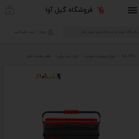
​فروشگاه گیل آوا
۰
حساب کاربری من
تغییر گذر واژه
ورود
/
ثبت نام کنید
سفارشات
خروج از حساب کاربری
GILAVA
ابزار/تجهیزات/خودرو
ابزار غیر برقی
نظم دهنده ابزار
جعبه ابزار فلزی اتوماتیک