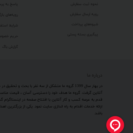
نحوه ثبت سفارش
پاسخ به پر
رویه ارسال سفارش
رویه‌های بازگ
شیوه‌های پرداخت
شرایط استفا
پیگیری بسته پستی
حریم خصوص
گزارش باگ
درباره ما
​در بهار سال 1399 گروه ما متشکل از سه نفر با بحث و 
آنلاین گرفت. گروه ما هدف خود را دسترسی آسان ، قیمت مناسب ب
قدم به عرصه کسب و کار آنلاین با افتتاح صفحه در اینستاگرام 
ارائه خدمات اقدام به راه اندازی سایت نمود. یکی از بزرگترین 
باشد.