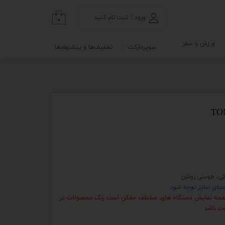
ورود
/
ثبت نام کنید
۰
حساب کاربری من
ورزش و سفر
سوپرمارکت
تخفیف‌ها و پیشنهادها
تغییر گذر واژه
گی
ابلو
سفارشات
خروج از حساب
کاربری
نه
و آزمایشگاه
کی، طوسی روشن
هنمای سایز توجه شود
 صفحه نمایش دستگاه های، مختلف ممکن است رنگ محصولات در