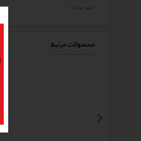
کشور مبدأ برند
محصولات مرتبط
ب
ا
د
ک
پ