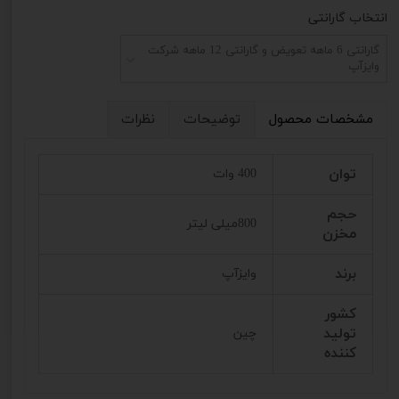
انتخاب گارانتی
گارانتی 6 ماهه تعویض و گارانتی 12 ماهه شرکت
وایزآپ
مشخصات محصول
توضیحات
نظرات
توان
400 وات
حجم
800میلی لیتر
مخزن
برند
وایزآپ
کشور
تولید
چین
کننده