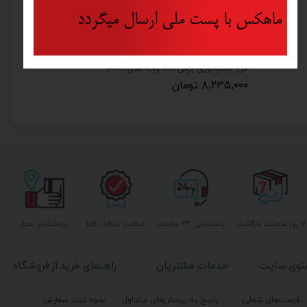
ماهکس با پست ملی ارسال میگردد
زغال مینی فرز رونیکس مدل 3110 مجموعه دو عددی
فرز مینیاتوری برقی130 وات مدل 3403
۸,۲۳۵,۰۰۰ تومان
۷ روز ضمانت بازگشت
پشتیبانی ۲۴ ساعته
ضمانت اصالت کالا
پرداخت در محل
نوی سایت
خدمات مشتریان
راهنمای خرید از فروشگاه
فرصت‌های شغلی
پاسخ به پرسش‌های متداول
نحوه ثبت سفارش