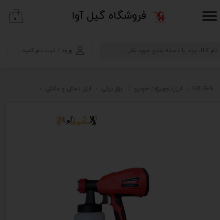
​فروشگاه گیل آوا
۰
حساب کاربری من
تغییر گذر واژه
ورود
/
ثبت نام کنید
سفارشات
خروج از حساب کاربری
GILAVA
ابزار/تجهیزات/خودرو
ابزار برقی
ابزار دمش و مکش
پیستوله و رن