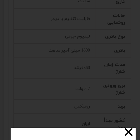
کاری
ساعت
حالات
قابلیت تنظیم با دیمر
روشنایی
نوع باتری
لیتیوم -یونی
باتری
1800 میلی آمپر ساعت
مدت زمان
60دقیقه
شارژ
برق ورودی
3.7 ولت
شارژ
برند
رونیکس
کشور مبدأ
ایران
برند