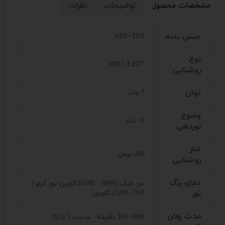
مشخصات محصول
توضیحات
نظرات
جنس بدنه
ABS+TPR
نوع
"SMD /LED"
روشنایی
توان
5 وات
وضوح
10 متر
نوردهی
شار
280 لومن
روشنایی
دمای رنگ
نور خنک (6000 - 6500) کلوین نور گرم (
نور
2700-3200) کلوین"
مدت زمان
180-1800 دقیقه= ساعت 3 تا 30