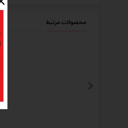
محصولات مرتبط
ب
ا
د
ک
پ