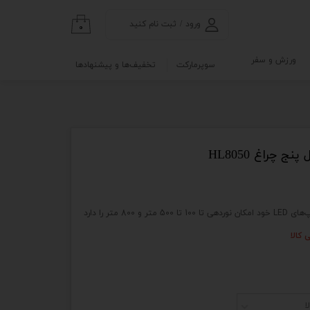
ورود
/
ثبت نام کنید
۰
حساب کاربری من
ورزش و سفر
سوپرمارکت
تخفیف‌ها و پیشنهادها
تغییر گذر واژه
گی
ابلو
سفارشات
خروج از حساب
کاربری
 چراغ HL8050
نه
و آزمایشگاه
 کالا
ا