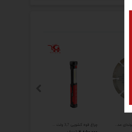
تیغه گرانیت برهیوندای مدل H-115C
چراغ قوه کشویی 3,7 ولت شارژی مدل RH-4279