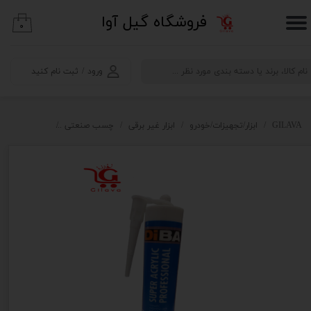
​فروشگاه گیل آوا
۰
حساب کاربری من
تغییر گذر واژه
ورود
/
ثبت نام کنید
سفارشات
خروج از حساب کاربری
GILAVA
ابزار/تجهیزات/خودرو
ابزار غیر برقی
چسب صنعتی
چسب مایع