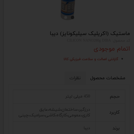
ماستیک (اکریلیک سیلیکونایز) دیبا
کد محصول: CILICON NANO280g DIBA
اتمام موجودی
گارانتی اصالت و سلامت فیزیکی کالا
مشخصات محصول
نظرات
حجم
450 میلی لیتر
درزگیر،ساختمان،شیشه،عایق
کاربرد
کاری،عمومی،کارگاه،کاشی،سرامیک،چینی
برند
دیبا