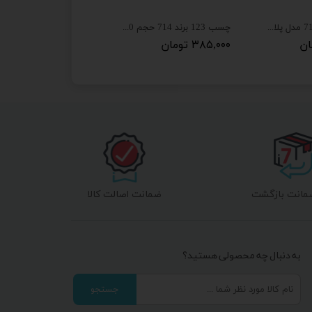
چسب 123 برند 714 مدل پلاس حجم 400 میلی کارتن 25 عددی
چسب 123 برند 714 حجم 400 میلی
۳۸۵,۰۰۰ تومان
ضمانت اصالت کالا
به دنبال چه محصولی هستید؟
جستجو