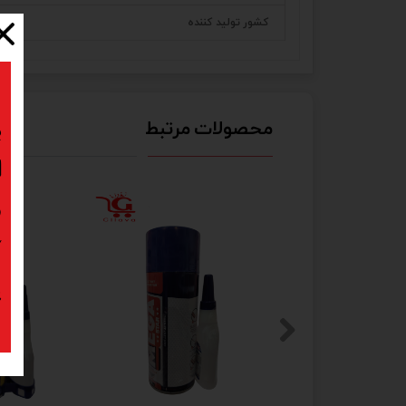
کشور تولید کننده
محصولات مرتبط
ب
ا
د
ک
پ