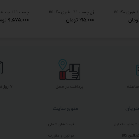
ژل چسب 123 فوری مگا 80 گرمی MEGA STAR
ژل چسب 123 فوری مگا 80 گرمی MEGA STAR
۲۱۵,۰۰۰ تومان
۹,۵۷۵,۰۰۰ تومان
پرداخت در محل
۷ روز ضمانت بازگشت
ریان
منوی سایت
سش‌های متداول
فرصت‌های شغلی
رداندن کالا
قوانین و مقررات