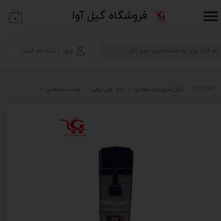
​فروشگاه گیل آوا
۰
حساب کاربری من
تغییر گذر واژه
ورود
/
ثبت نام کنید
سفارشات
خروج از حساب کاربری
GILAVA
ابزار/تجهیزات/خودرو
ابزار غیر برقی
چسب صنعتی
چسب مایع