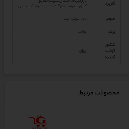
درزگیر،ساختمان،شیشه،عایق
کاربرد
کاری،عمومی،کارگاه،کاشی،سرامیک،چینی
حجم
325 میلی لیتر
برند
پرشیا
کشور
تولید
ایران
کننده
محصولات مرتبط