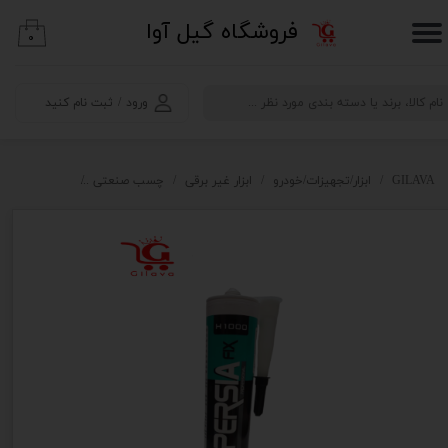
​فروشگاه گیل آوا
۰
حساب کاربری من
تغییر گذر واژه
ورود
/
ثبت نام کنید
سفارشات
خروج از حساب کاربری
GILAVA
ابزار/تجهیزات/خودرو
ابزار غیر برقی
چسب صنعتی
چسب مایع