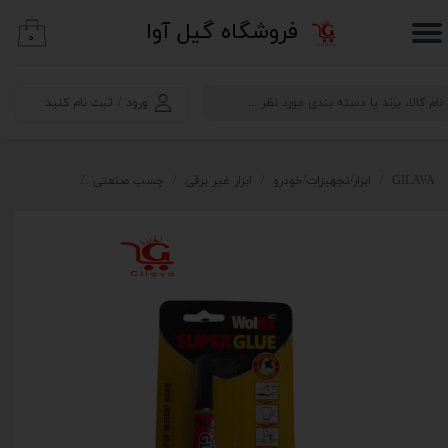
​فروشگاه گیل آوا
۰
حساب کاربری من
تغییر گذر واژه
ورود
/
ثبت نام کنید
سفارشات
خروج از حساب کاربری
GILAVA
ابزار/تجهیزات/خودرو
ابزار غیر برقی
چسب صنعتی
چسب مایع