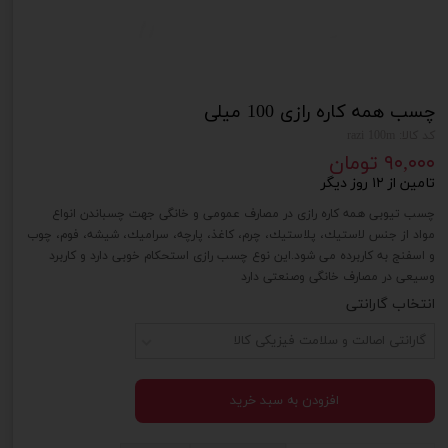
چسب همه کاره رازی 100 میلی
کد کالا: razi 100m
۹۰,۰۰۰ تومان
تامین از ۱۲ روز دیگر
چسب تیوبی همه كاره رازی در مصارف عمومی و خانگی جهت چسباندن انواع
مواد از جنس لاستیك، پلاستیك، چرم، كاغذ، پارچه، سرامیك، شیشه، فوم، چوب
و اسفنج به كاربرده می شود.این نوع چسب رازی استحکام خوبی دارد و کاربرد
وسیعی در مصارف خانگی وصنعتی دارد
انتخاب گارانتی
گارانتی اصالت و سلامت فیزیکی کالا
افزودن به سبد خرید