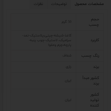
مشخصات محصول
توضیحات
نظرات
حجم
50 گرم
چسب
کاغذ-شیشه-چینی،پلاستیک-نمد-
کاربرد
سرامیک، لاستیک-چوب پنبه-
پارچه،چرم ومقوا
رنگ چسب
شفاف
برند
رازی
کشور مبدأ
ایران
برند
کشور
تولید
ایران
کننده