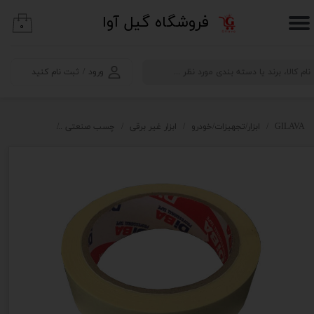
​فروشگاه گیل آوا
۰
حساب کاربری من
تغییر گذر واژه
ورود
/
ثبت نام کنید
سفارشات
خروج از حساب کاربری
GILAVA
ابزار/تجهیزات/خودرو
ابزار غیر برقی
چسب صنعتی
چسب نواری