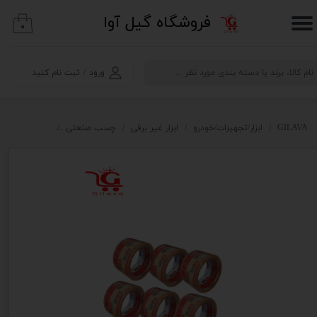
​فروشگاه گیل آوا
۰
حساب کاربری من
تغییر گذر واژه
ورود
/
ثبت نام کنید
سفارشات
خروج از حساب کاربری
GILAVA
ابزار/تجهیزات/خودرو
ابزار غیر برقی
چسب صنعتی
چسب نواری