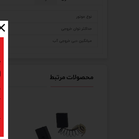
نوع موتور
حداکثر توان خروجی
میانگین دبی خروجی آب
ب
ا
محصولات مرتبط
د
ک
پ