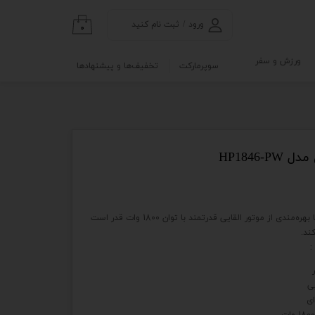
ورود
/
ثبت نام کنید
۰
حساب کاربری من
ورزش و سفر
سوپرمارکت
تخفیف‌ها و پیشنهادها
تغییر گذر واژه
گی
ابلو
سفارشات
خروج از حساب
کاربری
HP1846
نه
کارواش حرفه ای HP1846-PW با بهره‌مندی از موتور القایی قدرتمند با توان 1800 وات قدر است
و آزمایشگاه
ی