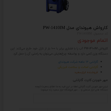
کارواش هیوندای مدل PW-1410IM
کد محصول: PW-1410IM
اتمام موجودی
کارواش PW-1410IM آب را با فشاری برابر با 100 بار از نازل خود خارج می‌کند. این
دستگاه وزن کمی دارد و بواسطه چرخ‌هایش می‌توان به راحتی آن را حمل کرد
گارانتی 12 ماهه شرکت هیوندای
گارانتی اصالت و سلامت فیزیکی
فروشنده ابزارسعید
مهر خوردن کارت گارانتی
(برای مهر خوردن کارت گارانتی لطفا در این فید به ما اطلاع بدهید) (توجه
دستگاه های ابزار صنعتی و ... مهر فروشگاه ابزار سعید زده میشود)