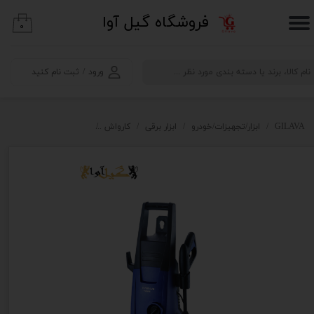
​فروشگاه گیل آوا
۰
حساب کاربری من
تغییر گذر واژه
ورود
/
ثبت نام کنید
سفارشات
خروج از حساب کاربری
GILAVA
ابزار/تجهیزات/خودرو
ابزار برقی
کارواش
کارواش هیوندای مدل PW-1410IM