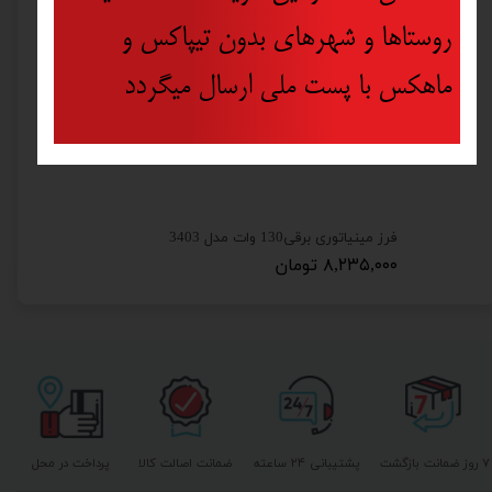
روستاها و شهرهای بدون تیپاکس و
ماهکس با پست ملی ارسال میگردد
فرز مینیاتوری برقی130 وات مدل 3403
۸,۲۳۵,۰۰۰ تومان
۷ روز ضمانت بازگشت
پشتیبانی ۲۴ ساعته
ضمانت اصالت کالا
پرداخت در محل