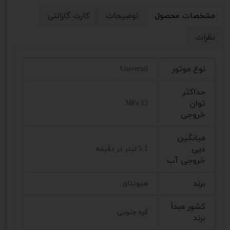
مشخصات محصول
توضیحات
کارت گارانتی
نظرات
نوع موتور
Universal
حداکثر
توان
13 MPa
خروجی
میانگین
دبی
5.1 لیتر در دقیقه
خروجی آب
برند
هیوندای
کشور مبدأ
کره جنوبی
برند