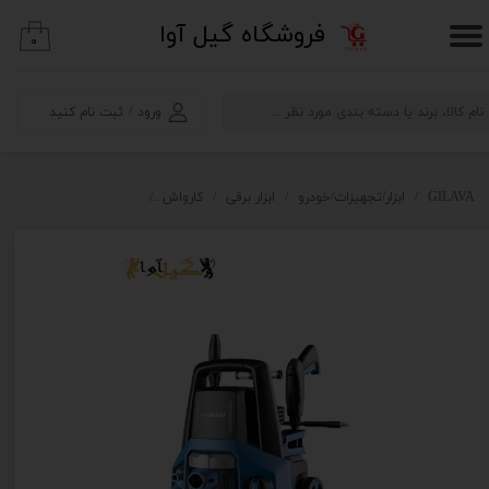
​فروشگاه گیل آوا
۰
حساب کاربری من
تغییر گذر واژه
ورود
/
ثبت نام کنید
سفارشات
خروج از حساب کاربری
GILAVA
ابزار/تجهیزات/خودرو
ابزار برقی
کارواش
کارواش چهار کاره HP1513 هیوندای