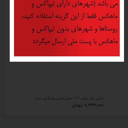
می باشد (شهرهای دارای تیپاکس و
ماهکس فقط از این گزینه استفاده کنید،
روستاها و شهرهای بدون تیپاکس و
ماهکس با پست ملی ارسال میگردد
مینی فرز برقی 115 میلی‌متری رونیکس مدل 3110
۷,۲۴۳,۰۰۰ تومان