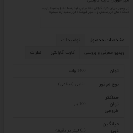
مهر خوردن کارت گارانتی
(برای مهر خوردن کارت گارانتی لطفا در این فید به ما اطلاع بدهید) (توجه
دستگاه های ابزار صنعتی و ... مهر فروشگاه ابزار سعید زده میشود)
مشخصات محصول
توضیحات
ویدیو معرفی و بررسی
کارت گارانتی
نظرات
توان
1400 وات
نوع موتور
القایی (دینامی)
حداکثر
توان
100 بار
خروجی
میانگین
دبی
6.5 لیتر در دقیقه