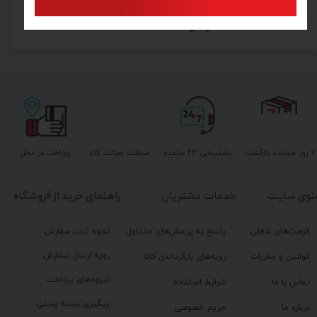
گونیای 30 سانتی آلمینیومی (صنعتی) تولسن مدل 35038
۷۶۵,۰۰۰ تومان
۷ روز ضمانت بازگشت
پشتیبانی ۲۴ ساعته
ضمانت اصالت کالا
پرداخت در محل
نوی سایت
خدمات مشتریان
راهنمای خرید از فروشگاه
فرصت‌های شغلی
پاسخ به پرسش‌های متداول
نحوه ثبت سفارش
رویه ارسال سفارش
قوانین و مقررات
رویه‌های بازگرداندن کالا
شیوه‌های پرداخت
تماس با ما
شرایط استفاده
پیگیری بسته پستی
درباره ما
حریم خصوصی