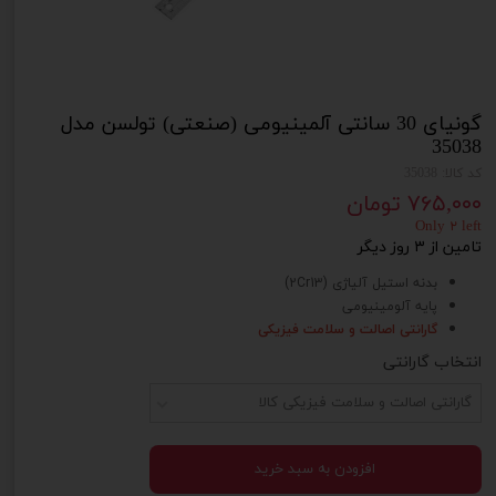
گونیای 30 سانتی آلمینیومی (صنعتی) تولسن مدل
35038
کد کالا: 35038
۷۶۵,۰۰۰ تومان
Only ۲ left
تامین از ۳ روز دیگر
بدنه استیل آلیاژی (2Cr13)
پایه آلومینیومی
گارانتی اصالت و سلامت فیزیکی
انتخاب گارانتی
گارانتی اصالت و سلامت فیزیکی کالا
افزودن به سبد خرید