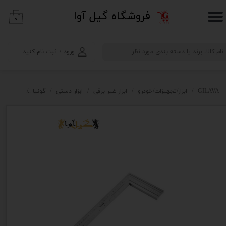
​فروشگاه گیل آوا
۰
حساب کاربری من
تغییر گذر واژه
ورود
/
ثبت نام کنید
سفارشات
خروج از حساب کاربری
GILAVA
ابزار/تجهیزات/خودرو
ابزار غیر برقی
ابزار دستی
گونیا
گونیای 30 سانتی آلمینیومی (صنعتی) تولسن مدل 35038