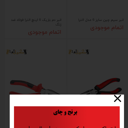
انبر سیم چین سایز 6 مدل الترا
انبر دم باریک 6 اینچ الترا فولاد ضد
زنگ
اتمام موجودی
اتمام موجودی
​
برنج و چای