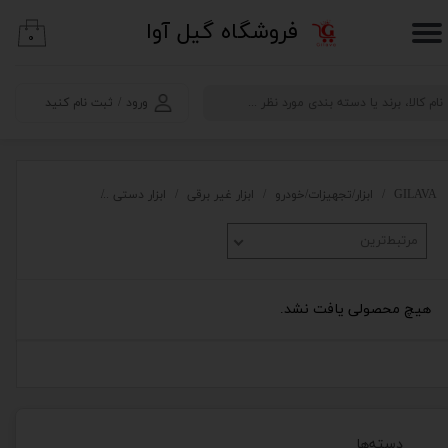
​فروشگاه گیل آوا
۰
حساب کاربری من
تغییر گذر واژه
ورود
/
ثبت نام کنید
سفارشات
خروج از حساب کاربری
GILAVA
ابزار/تجهیزات/خودرو
ابزار غیر برقی
ابزار دستی
گیره و پیچ دستی
مرتبط‌ترین
هیچ محصولی یافت نشد.
دسته‌ها