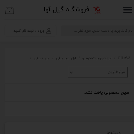
​فروشگاه گیل آوا
۰
حساب کاربری من
تغییر گذر واژه
ورود
/
ثبت نام کنید
سفارشات
خروج از حساب کاربری
GILAVA
ابزار/تجهیزات/خودرو
ابزار غیر برقی
ابزار دستی
مفتول بر،مهره ش
مرتبط‌ترین
هیچ محصولی یافت نشد.
دسته‌ها