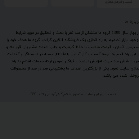
رباره ما
​در بهار سال 1399 گروه ما متشکل از سه نفر با بحث و تحقیق در مورد شرایط
وجود بازار تصمیم به راه اندازی یک فروشگاه آنلاین گرفت. گروه ما هدف خود را
سترسی آسان ، قیمت مناسب با حفظ کیفیت و جلب اعتماد مشتریان قرار داد و
ر این راه قدم به عرصه کسب و کار آنلاین با افتتاح صفحه در اینستاگرام گذاشت.
س از شش ماه جهت افزایش اعتماد و فراگیر نمودن ارائه خدمات اقدام به راه
ندازی سایت نمود. یکی از بزرگترین اهداف ما پشتیبانی صد در صد از محصولات
روخته شده می باشد.
تمام حقوق این سایت متعلق به
نام گیل آوا
می‌باشد. 1399