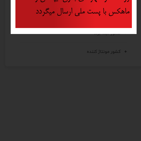
ماهکس با پست ملی ارسال میگردد
کشور تولید کننده
کشور مبدأ برند
کشور مونتاژ کننده