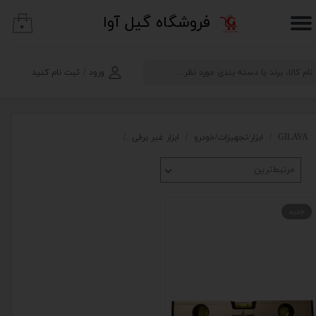
​فروشگاه گیل آوا
۰
حساب کاربری من
تغییر گذر واژه
ورود
/
ثبت نام کنید
سفارشات
خروج از حساب کاربری
GILAVA
ابزار/تجهیزات/خودرو
ابزار غیر برقی
متر،تراز،اندازه گیری دقیق
ترا
مرتبط‌ترین
جدید