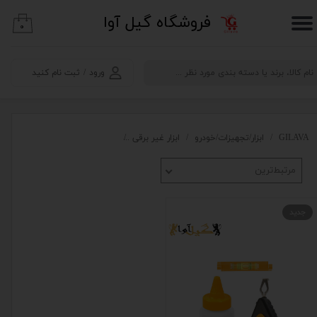
​فروشگاه گیل آوا
۰
حساب کاربری من
تغییر گذر واژه
ورود
/
ثبت نام کنید
سفارشات
خروج از حساب کاربری
GILAVA
ابزار/تجهیزات/خودرو
ابزار غیر برقی
متر،تراز،اندازه گیری دقیق
ریس
مرتبط‌ترین
جدید