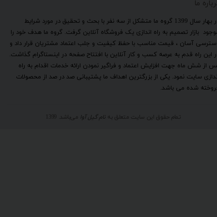
رباره ما
​در بهار سال 1399 گروه ما متشکل از سه نفر با بحث و تحقیق در مورد شرایط
وجود بازار تصمیم به راه اندازی یک فروشگاه آنلاین گرفت. گروه ما هدف خود را
سترسی آسان ، قیمت مناسب با حفظ کیفیت و جلب اعتماد مشتریان قرار داد و
ر این راه قدم به عرصه کسب و کار آنلاین با افتتاح صفحه در اینستاگرام گذاشت.
س از شش ماه جهت افزایش اعتماد و فراگیر نمودن ارائه خدمات اقدام به راه
ندازی سایت نمود. یکی از بزرگترین اهداف ما پشتیبانی صد در صد از محصولات
روخته شده می باشد.
تمام حقوق این سایت متعلق به
نام گیل آوا
می‌باشد. 1399