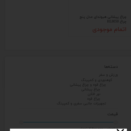
چراغ پیشانی هیوندای مدل پنج
چراغ HL8050
اتمام موجودی
دسته‌ها
ورزش و سفر
کوهنوردی و کمپینگ
چراغ قوه و چراغ پیشانی
چراغ پیشانی
نور افکن
چراغ قوه
تجهیزات جانبی سفری و کمپینگ
قیمت
۰ تومان - ۷,۲۰۰,۰۰۰ تومان