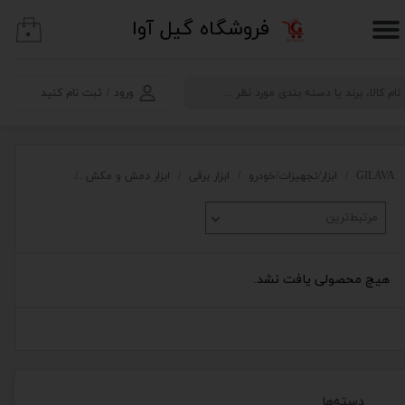
​فروشگاه گیل آوا
۰
حساب کاربری من
تغییر گذر واژه
ورود
/
ثبت نام کنید
سفارشات
خروج از حساب کاربری
GILAVA
ابزار/تجهیزات/خودرو
ابزار برقی
ابزار دمش و مکش
سشوار صنعتی
مرتبط‌ترین
هیچ محصولی یافت نشد.
دسته‌ها