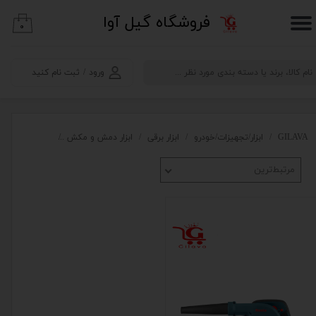
​فروشگاه گیل آوا
۰
حساب کاربری من
تغییر گذر واژه
ورود
/
ثبت نام کنید
سفارشات
خروج از حساب کاربری
GILAVA
ابزار/تجهیزات/خودرو
ابزار برقی
ابزار دمش و مکش
مکنده -دمنده
مرتبط‌ترین