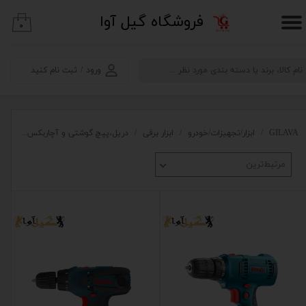
​فروشگاه گیل آوا
۰
حساب کاربری من
تغییر گذر واژه
ورود
/
ثبت نام کنید
سفارشات
خروج از حساب کاربری
GILAVA
ابزار/تجهیزات/خودرو
ابزار برقی
دریل،پیچ گوشتی و آچاربکس
پیچ
مرتبط‌ترین