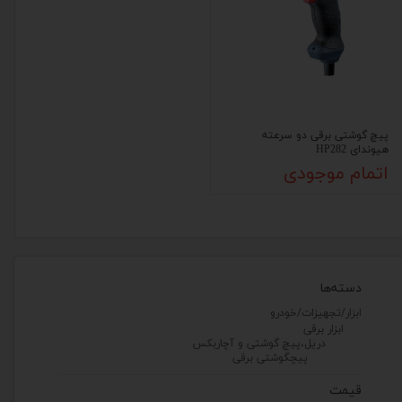
پیچ گوشتی برقی دو سرعته
هیوندای HP282
اتمام موجودی
دسته‌ها
ابزار/تجهیزات/خودرو
ابزار برقی
دریل،پیچ گوشتی و آچاربکس
پیچگوشتی برقی
قیمت