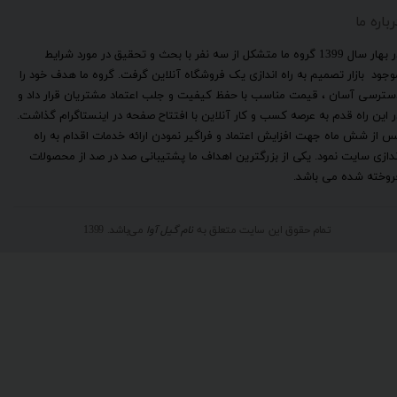
رباره ما
​در بهار سال 1399 گروه ما متشکل از سه نفر با بحث و تحقیق در مورد شرایط
وجود بازار تصمیم به راه اندازی یک فروشگاه آنلاین گرفت. گروه ما هدف خود را
سترسی آسان ، قیمت مناسب با حفظ کیفیت و جلب اعتماد مشتریان قرار داد و
ر این راه قدم به عرصه کسب و کار آنلاین با افتتاح صفحه در اینستاگرام گذاشت.
س از شش ماه جهت افزایش اعتماد و فراگیر نمودن ارائه خدمات اقدام به راه
ندازی سایت نمود. یکی از بزرگترین اهداف ما پشتیبانی صد در صد از محصولات
روخته شده می باشد.
تمام حقوق این سایت متعلق به
نام گیل آوا
می‌باشد. 1399