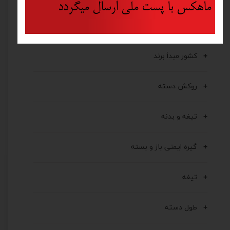
ماهکس با پست ملی ارسال میگردد
جنس تیغه کالا
کشور مبدأ برند
روکش دسته
تیغه و بدنه
گیره ایمنی باز و بسته
تیغه
طول دسته