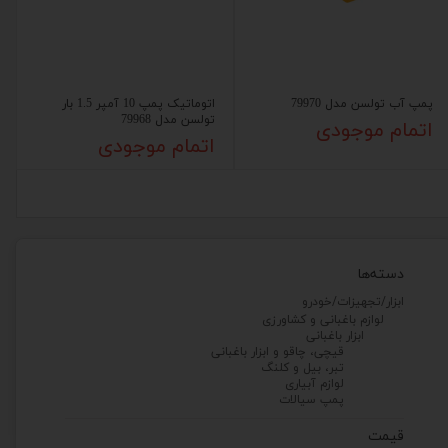
پمپ آب تولسن مدل 79970
اتوماتیک پمپ 10 آمپر 1.5 بار
تولسن مدل 79968
اتمام موجودی
اتمام موجودی
دسته‌ها
ابزار/تجهیزات/خودرو
لوازم باغبانی و کشاورزی
ابزار باغبانی
قیچی، چاقو و ابزار باغبانی
تبر، بیل و کلنگ
لوازم آبیاری
پمپ سیالات
قیمت