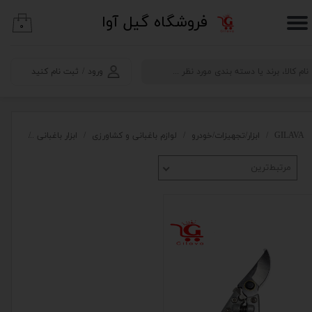
​فروشگاه گیل آوا
۰
حساب کاربری من
تغییر گذر واژه
ورود
/
ثبت نام کنید
سفارشات
خروج از حساب کاربری
GILAVA
ابزار/تجهیزات/خودرو
لوازم باغبانی و کشاورزی
ابزار باغبانی
قیچی، چ
مرتبط‌ترین