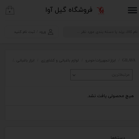
​فروشگاه گیل آوا
۰
حساب کاربری من
تغییر گذر واژه
ورود
/
ثبت نام کنید
سفارشات
خروج از حساب کاربری
GILAVA
ابزار/تجهیزات/خودرو
لوازم باغبانی و کشاورزی
ابزار باغبانی
داس م
مرتبط‌ترین
هیچ محصولی یافت نشد.
دسته‌ها