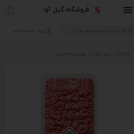
​فروشگاه گیل آوا
۰
حساب کاربری من
تغییر گذر واژه
ورود
/
ثبت نام کنید
سفارشات
خروج از حساب کاربری
GILAVA
سوپر مارکت
خوردنی و آشامیدنی
گوشت چرخ کرده مخلوط گوساله 