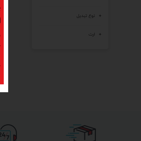
ب
نوع تبدیل
ا
ارت
د
ک
پ